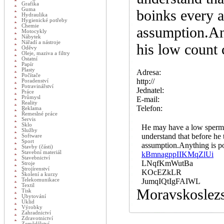
Grafika
Guma
boinks every a
Hydraulika
Hygienické potřeby
Chemie
assumption.Any
Motocykly
Nábytek
Nářadí a nástroje
his low count 
Oděvy
Oleje, maziva a filtry
Ostatní
Papír
Plasty
Adresa:
Počítače
http://
Poradenství
Potravinářství
Jednatel:
Práce
Průmysl
E-mail:
Reality
Telefon:
Reklama
Řemeslné práce
Servis
Sklo
He may have a low sperm co
Služby
understand that before he 
Software
Sport
assumption.Anything is pos
Stavby (části)
Stavební materiál
kBmnagppIIKMqZlUi
Stavebnictví
LNqfKmWutBa
Stroje
Strojírenství
KOcEZkLR
Školení a kurzy
Telekomunikace
JumqIQtIgFAIWL
Textil
Moravskoslezs
Tisk
Ubytování
Úklid
Výrobky
Zahradnictví
Zdravotnictví
Zemědělství