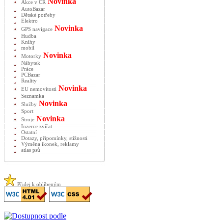
Novinka
Akce v ČR
AutoBazar
Dětské potřeby
Elektro
Novinka
GPS navigace
Hudba
Knihy
mobil
Novinka
Motorky
Nábytek
Práce
PCBazar
Reality
Novinka
EU nemovitosti
Seznamka
Novinka
Služby
Sport
Novinka
Stroje
Inzerce zvířat
Ostatní
Dotazy, připomínky, stížnosti
Výměna ikonek, reklamy
atlas psů
Přidej k oblíbeným