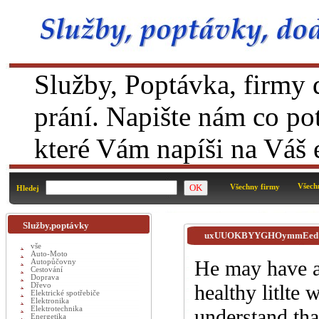
Služby, Poptávka, firmy d
prání. Napište nám co po
které Vám napíši na Váš 
Všech
Všechny firmy
Hledej
Služby,poptávky
uxUUOKBYYGHOymmEed
vše
Auto-Moto
He may have a 
Autopůčovny
Cestování
Doprava
healthy litlte 
Dřevo
Elektrické spotřebiče
Elektronika
Elektrotechnika
understand tha
Energetika