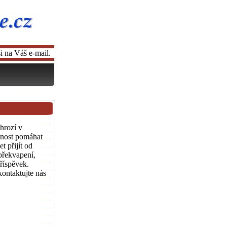
i na Váš e-mail.
hrozí v
nnost pomáhat
t přijít od
 překvapení,
říspěvek.
ontaktujte nás