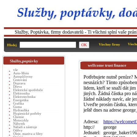
Služby, Poptávka, firmy dodavatelů - Ti všichni splní vaše prá
Všech
Všechny firmy
Hledej
Služby,poptávky
wellcome trust finance
vše
Auto-Moto
Potřebujete nutně peníze? 
Autopůčovny
Cestování
nesnázích? Tímto způsobem
Doprava
Dřevo
lidem, kteří se snaží dát ji
Elektrické spotřebiče
jiných. Žádná částka pro ná
Elektronika
Elektrotechnika
žádné náklady navíc, ale je
Energetika
Grafika
Uveďte prosím částku, kter
Guma
ještě dnes na adrese geor
Hydraulika
Hygienické potřeby
Chemie
Motocykly
Adresa:
https://welcomet
Nábytek
http://
george
Nářadí a nástroje
Oděvy
Jednatel:
george_baker19
Oleje, maziva a filtry