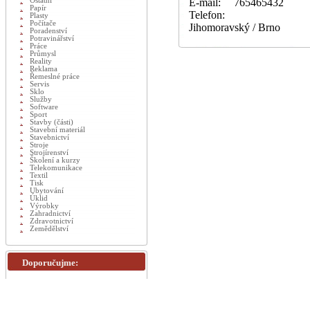
Ostatní
E-mail:
765465432
Papír
Telefon:
Plasty
Počítače
Jihomoravský / Brno
Poradenství
Potravinářství
Práce
Průmysl
Reality
Reklama
Řemeslné práce
Servis
Sklo
Služby
Software
Sport
Stavby (části)
Stavební materiál
Stavebnictví
Stroje
Strojírenství
Školení a kurzy
Telekomunikace
Textil
Tisk
Ubytování
Úklid
Výrobky
Zahradnictví
Zdravotnictví
Zemědělství
Doporučujme: