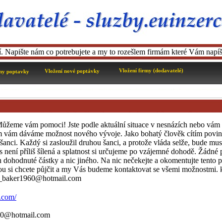
ní. Napište nám co potrebujete a my to rozešlem firmám které Vám napíš
Vložení firmy (dodavatelé)
Vložení nové poptávky
ny poptavky
Můžeme vám pomoci! Jste podle aktuální situace v nesnázích nebo vám 
 vám dáváme možnost nového vývoje. Jako bohatý člověk cítím povi
m šanci. Každý si zasloužil druhou šanci, a protože vláda selže, bude muse
s není příliš šílená a splatnost si určujeme po vzájemné dohodě. Žádné
n dohodnuté částky a nic jiného. Na nic nečekejte a okomentujte tento p
ou si chcete půjčit a my Vás budeme kontaktovat se všemi možnostmi. k
ge_baker1960@hotmail.com
f.com/
60@hotmail.com