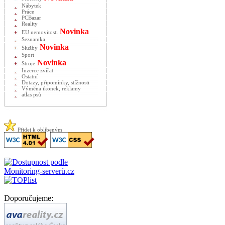
Nábytek
Práce
PCBazar
Reality
Novinka
EU nemovitosti
Seznamka
Novinka
Služby
Sport
Novinka
Stroje
Inzerce zvířat
Ostatní
Dotazy, připomínky, stížnosti
Výměna ikonek, reklamy
atlas psů
Přidej k oblíbeným
Doporučujeme: