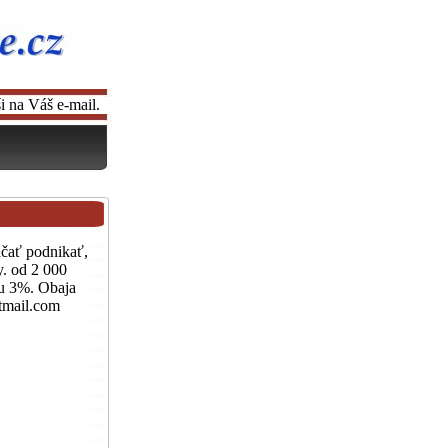
i na Váš e-mail.
ačať podnikať,
y. od 2 000
u 3%. Obaja
otmail.com