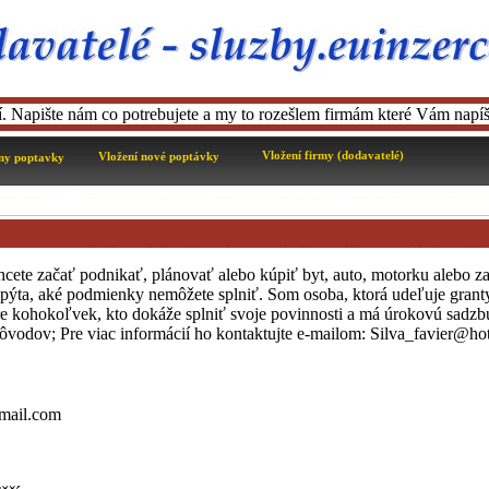
ní. Napište nám co potrebujete a my to rozešlem firmám které Vám napíš
Vložení firmy (dodavatelé)
Vložení nové poptávky
ny poptavky
hcete začať podnikať, plánovať alebo kúpiť byt, auto, motorku alebo z
, pýta, aké podmienky nemôžete splniť. Som osoba, ktorá udeľuje grant
kohokoľvek, kto dokáže splniť svoje povinnosti a má úrokovú sadzb
dôvodov; Pre viac informácií ho kontaktujte e-mailom: Silva_favier@h
tmail.com