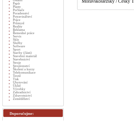
Ostatní
Moravskoslezský / Český T
Papír
Plasty
Počítače
Poradenství
Potravinářství
Práce
Průmysl
Reality
Reklama
Řemeslné práce
Servis
Sklo
Služby
Software
Sport
Stavby (části)
Stavební materiál
Stavebnictví
Stroje
Strojírenství
Školení a kurzy
Telekomunikace
Textil
Tisk
Ubytování
Úklid
Výrobky
Zahradnictví
Zdravotnictví
Zemědělství
Doporučujme: