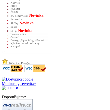
Nábytek
Práce
PCBazar
Reality
Novinka
EU nemovitosti
Seznamka
Novinka
Služby
Sport
Novinka
Stroje
Inzerce zvířat
Ostatní
Dotazy, připomínky, stížnosti
Výměna ikonek, reklamy
atlas psů
Přidej k oblíbeným
Doporučujeme: