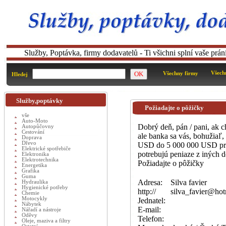
Služby, Poptávka, firmy dodavatelů - Ti všichni splní vaše prá
Všech
Všechny firmy
Hledej
Služby,poptávky
Požiadajte o pôžičky
vše
Auto-Moto
Dobrý deň, pán / pani, ak c
Autopůčovny
Cestování
ale banka sa vás, bohužiaľ
Doprava
Dřevo
USD do 5 000 000 USD pre 
Elektrické spotřebiče
potrebujú peniaze z iných 
Elektronika
Elektrotechnika
Požiadajte o pôžičky
Energetika
Grafika
Guma
Adresa:
Silva favier
Hydraulika
Hygienické potřeby
http://
silva_favier@ho
Chemie
Motocykly
Jednatel:
Nábytek
E-mail:
Nářadí a nástroje
Oděvy
Telefon:
Oleje, maziva a filtry